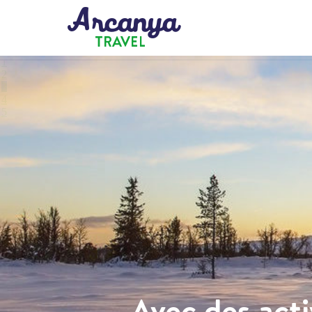
1
2
3
4
5
Avec des acti