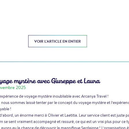
VOIR L'ARTICLE EN ENTIER
age mystère avec Giuseppe et Laura
ovembre 2025
xpérience de voyage mystère inoubliable avec Arcanya Travel !
nous sommes laissé tenter par le concept du voyage mystère et l’expérien
yable !
d’abord, un énorme merci à Olivier et Laetitia. Leur service client est juste par
On se sent vraiment accompagné et rassuré, ce qui est un vrai plus pour ce 
avons eu la chance de découvrir la magnifique Sardaigne ! L’organisation ét