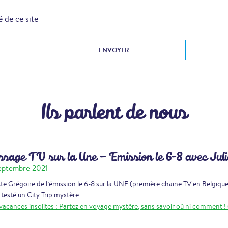
é de ce site
Ils parlent de nous
sage TV sur la Une – Emission le 6-8 avec Juli
eptembre 2021
tte Grégoire de l’émission le 6-8 sur la UNE (première chaine TV en Belgiqu
 testé un City Trip mystère.
vacances insolites : Partez en voyage mystère, sans savoir où ni comment ! 