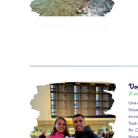
Voy
21 n
Une e
Nous 
incro
Tout 
fin. 
Nous 