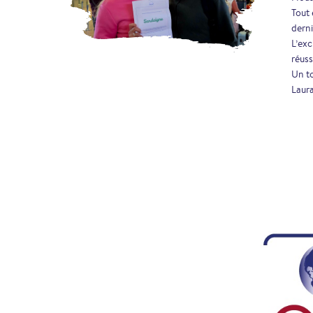
Tout 
derni
L’exc
réus
Un to
Laur