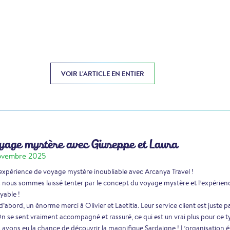
VOIR L'ARTICLE EN ENTIER
age mystère avec Giuseppe et Laura
ovembre 2025
xpérience de voyage mystère inoubliable avec Arcanya Travel !
nous sommes laissé tenter par le concept du voyage mystère et l’expérien
yable !
d’abord, un énorme merci à Olivier et Laetitia. Leur service client est juste par
On se sent vraiment accompagné et rassuré, ce qui est un vrai plus pour ce 
avons eu la chance de découvrir la magnifique Sardaigne ! L’organisation ét