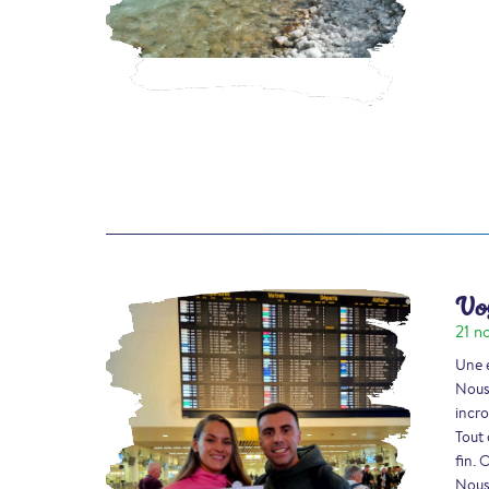
Voy
21 n
Une e
Nous 
incro
Tout 
fin. 
Nous 