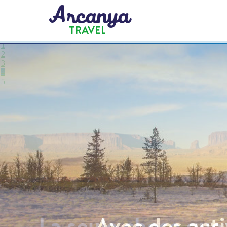
1
2
3
4
5
La seule chose que 