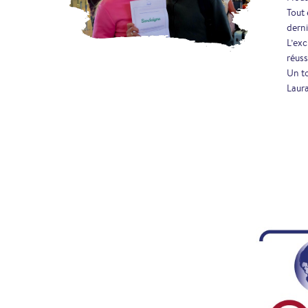
Tout 
derni
L’exc
réus
Un to
Laur