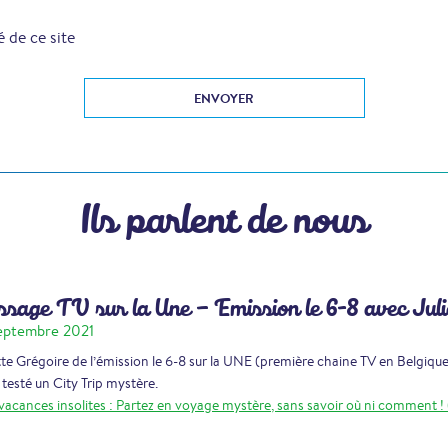
é de ce site
Ils parlent de nous
sage TV sur la Une – Emission le 6-8 avec Juli
eptembre 2021
tte Grégoire de l’émission le 6-8 sur la UNE (première chaine TV en Belgiqu
 testé un City Trip mystère.
vacances insolites : Partez en voyage mystère, sans savoir où ni comment ! 