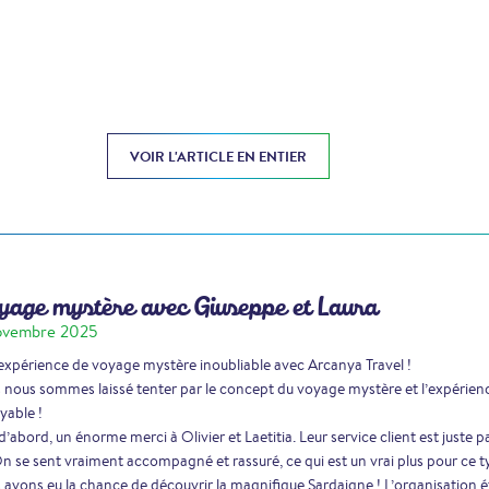
VOIR L'ARTICLE EN ENTIER
age mystère avec Giuseppe et Laura
ovembre 2025
xpérience de voyage mystère inoubliable avec Arcanya Travel !
nous sommes laissé tenter par le concept du voyage mystère et l’expérien
yable !
d’abord, un énorme merci à Olivier et Laetitia. Leur service client est juste par
On se sent vraiment accompagné et rassuré, ce qui est un vrai plus pour ce 
avons eu la chance de découvrir la magnifique Sardaigne ! L’organisation ét