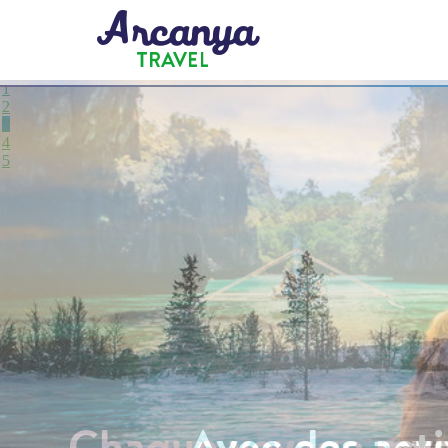
1
2
3
4
5
Avec des acti