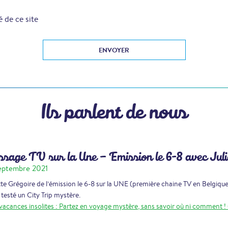
é de ce site
Ils parlent de nous
sage TV sur la Une – Emission le 6-8 avec Juli
eptembre 2021
tte Grégoire de l’émission le 6-8 sur la UNE (première chaine TV en Belgiqu
 testé un City Trip mystère.
vacances insolites : Partez en voyage mystère, sans savoir où ni comment ! 