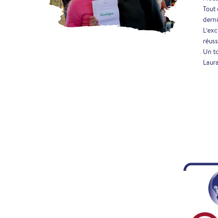
Tout 
derni
L’exc
réus
Un to
Laur