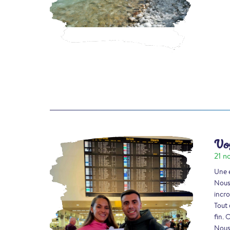
Voy
21 n
Une e
Nous 
incro
Tout 
fin. 
Nous 