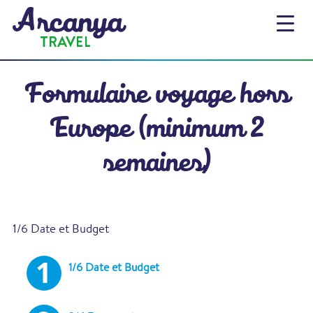
Formulaire voyage hors
Europe (minimum 2
semaines)
1/6 Date et Budget
2/6 Transports
3/6 Thème
4/6 Destination
5/6 Informations pratiques
6/6 Coordonnées personnelles
1/6 Date et Budget